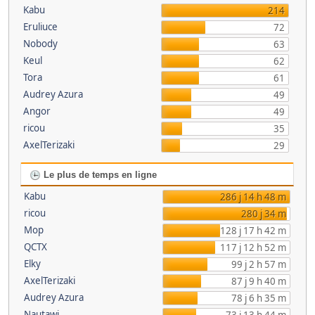
Kabu
214
Eruliuce
72
Nobody
63
Keul
62
Tora
61
Audrey Azura
49
Angor
49
ricou
35
AxelTerizaki
29
Le plus de temps en ligne
Kabu
286 j 14 h 48 m
ricou
280 j 34 m
Mop
128 j 17 h 42 m
QCTX
117 j 12 h 52 m
Elky
99 j 2 h 57 m
AxelTerizaki
87 j 9 h 40 m
Audrey Azura
78 j 6 h 35 m
Nautawi