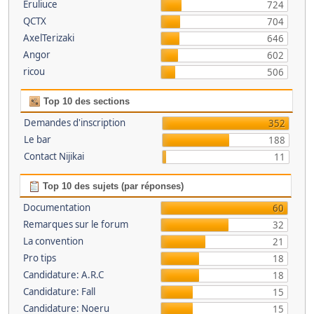
Eruliuce
724
QCTX
704
AxelTerizaki
646
Angor
602
ricou
506
Top 10 des sections
Demandes d'inscription
352
Le bar
188
Contact Nijikai
11
Top 10 des sujets (par réponses)
Documentation
60
Remarques sur le forum
32
La convention
21
Pro tips
18
Candidature: A.R.C
18
Candidature: Fall
15
Candidature: Noeru
15