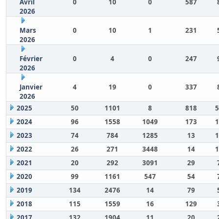
Avril
0
10
0
587
2026
Mars
0
10
1
231
2026
Février
0
4
0
247
2026
Janvier
4
19
0
337
2026
2025
50
1101
8
818
5
2024
96
1558
1049
173
1
2023
74
784
1285
13
1
2022
26
271
3448
14
1
2021
20
292
3091
29
2020
99
1161
547
54
2019
134
2476
14
79
2018
115
1559
16
129
2017
132
1904
11
20