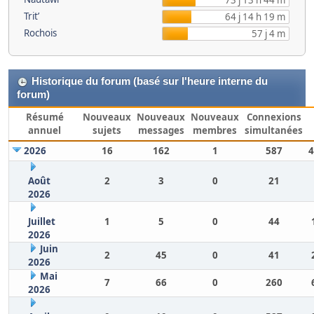
73 j 13 h 44 m
Trit’
64 j 14 h 19 m
Rochois
57 j 4 m
Historique du forum (basé sur l'heure interne du
forum)
Résumé
Nouveaux
Nouveaux
Nouveaux
Connexions
annuel
sujets
messages
membres
simultanées
2026
16
162
1
587
4
Août
2
3
0
21
2026
Juillet
1
5
0
44
2026
Juin
2
45
0
41
2026
Mai
7
66
0
260
2026