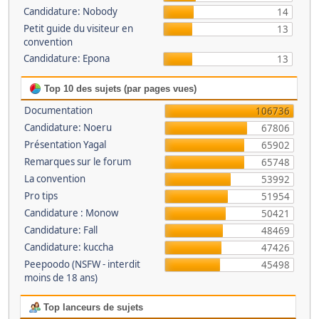
Candidature: Nobody
14
Petit guide du visiteur en
13
convention
Candidature: Epona
13
Top 10 des sujets (par pages vues)
Documentation
106736
Candidature: Noeru
67806
Présentation Yagal
65902
Remarques sur le forum
65748
La convention
53992
Pro tips
51954
Candidature : Monow
50421
Candidature: Fall
48469
Candidature: kuccha
47426
Peepoodo (NSFW - interdit
45498
moins de 18 ans)
Top lanceurs de sujets