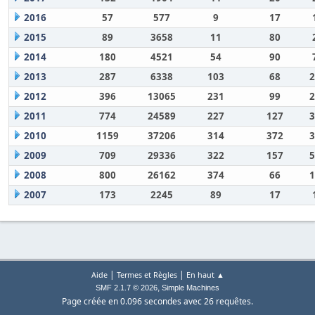
2016
57
577
9
17
2015
89
3658
11
80
2014
180
4521
54
90
2013
287
6338
103
68
2
2012
396
13065
231
99
2
2011
774
24589
227
127
3
2010
1159
37206
314
372
3
2009
709
29336
322
157
5
2008
800
26162
374
66
1
2007
173
2245
89
17
|
|
Aide
Termes et Règles
En haut ▲
,
SMF 2.1.7 © 2026
Simple Machines
Page créée en 0.096 secondes avec 26 requêtes.