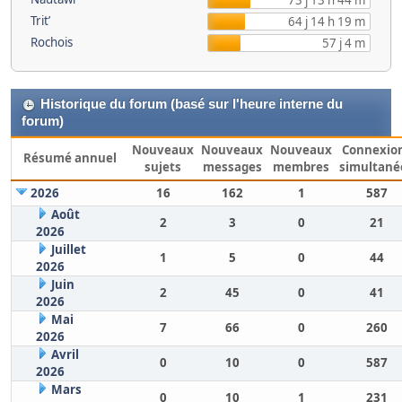
73 j 13 h 44 m
Trit’
64 j 14 h 19 m
Rochois
57 j 4 m
Historique du forum (basé sur l'heure interne du
forum)
Nouveaux
Nouveaux
Nouveaux
Connexio
Résumé annuel
sujets
messages
membres
simultané
2026
16
162
1
587
Août
2
3
0
21
2026
Juillet
1
5
0
44
2026
Juin
2
45
0
41
2026
Mai
7
66
0
260
2026
Avril
0
10
0
587
2026
Mars
0
10
1
231