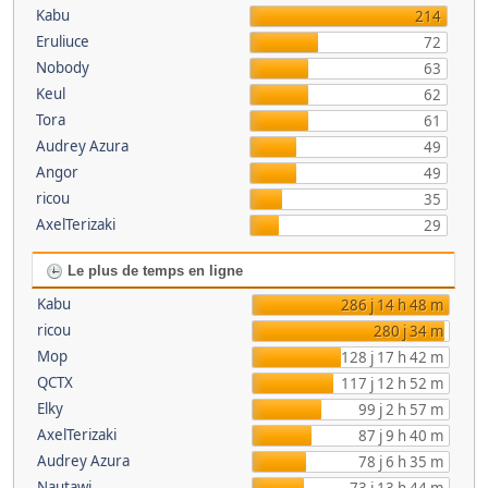
Kabu
214
Eruliuce
72
Nobody
63
Keul
62
Tora
61
Audrey Azura
49
Angor
49
ricou
35
AxelTerizaki
29
Le plus de temps en ligne
Kabu
286 j 14 h 48 m
ricou
280 j 34 m
Mop
128 j 17 h 42 m
QCTX
117 j 12 h 52 m
Elky
99 j 2 h 57 m
AxelTerizaki
87 j 9 h 40 m
Audrey Azura
78 j 6 h 35 m
Nautawi