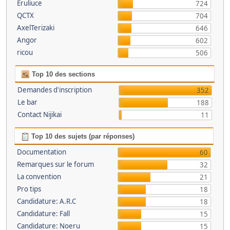
Eruliuce
724
QCTX
704
AxelTerizaki
646
Angor
602
ricou
506
Top 10 des sections
Demandes d'inscription
352
Le bar
188
Contact Nijikai
11
Top 10 des sujets (par réponses)
Documentation
60
Remarques sur le forum
32
La convention
21
Pro tips
18
Candidature: A.R.C
18
Candidature: Fall
15
Candidature: Noeru
15