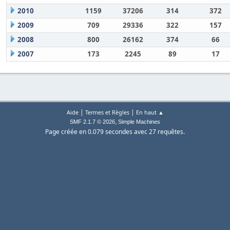
2010
1159
37206
314
372
2009
709
29336
322
157
2008
800
26162
374
66
2007
173
2245
89
17
|
|
Aide
Termes et Règles
En haut ▲
,
SMF 2.1.7 © 2026
Simple Machines
Page créée en 0.079 secondes avec 27 requêtes.