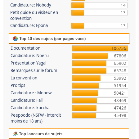
Candidature: Nobody
14
Petit guide du visiteur en
13
convention
Candidature: Epona
13
Top 10 des sujets (par pages vues)
Documentation
106736
Candidature: Noeru
67806
Présentation Yagal
65902
Remarques sur le forum
65748
La convention
53992
Pro tips
51954
Candidature : Monow
50421
Candidature: Fall
48469
Candidature: kuccha
47426
Peepoodo (NSFW - interdit
45498
moins de 18 ans)
Top lanceurs de sujets