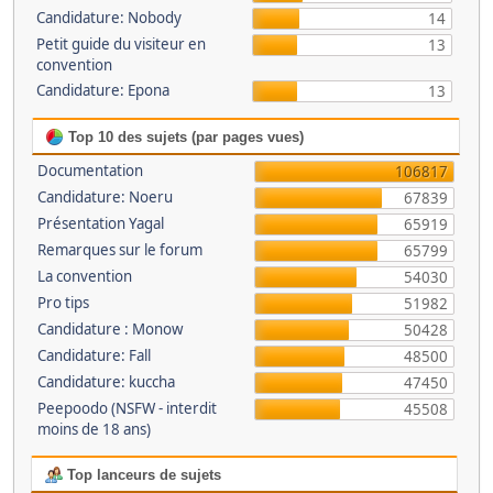
Candidature: Nobody
14
Petit guide du visiteur en
13
convention
Candidature: Epona
13
Top 10 des sujets (par pages vues)
Documentation
106817
Candidature: Noeru
67839
Présentation Yagal
65919
Remarques sur le forum
65799
La convention
54030
Pro tips
51982
Candidature : Monow
50428
Candidature: Fall
48500
Candidature: kuccha
47450
Peepoodo (NSFW - interdit
45508
moins de 18 ans)
Top lanceurs de sujets