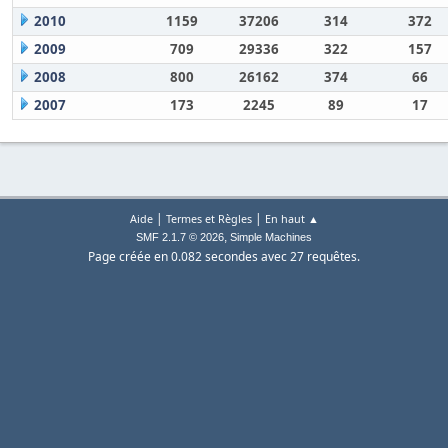
2010
1159
37206
314
372
2009
709
29336
322
157
2008
800
26162
374
66
2007
173
2245
89
17
|
|
Aide
Termes et Règles
En haut ▲
,
SMF 2.1.7 © 2026
Simple Machines
Page créée en 0.082 secondes avec 27 requêtes.