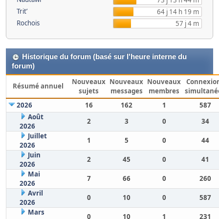
73 j 13 h 44 m
Trit’
64 j 14 h 19 m
Rochois
57 j 4 m
Historique du forum (basé sur l'heure interne du
forum)
Nouveaux
Nouveaux
Nouveaux
Connexio
Résumé annuel
sujets
messages
membres
simultané
2026
16
162
1
587
Août
2
3
0
34
2026
Juillet
1
5
0
44
2026
Juin
2
45
0
41
2026
Mai
7
66
0
260
2026
Avril
0
10
0
587
2026
Mars
0
10
1
231