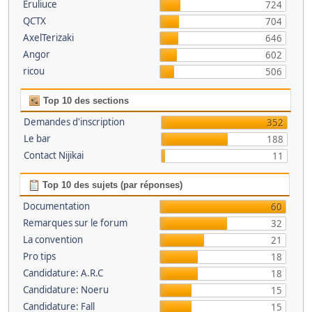
Eruliuce
724
QCTX
704
AxelTerizaki
646
Angor
602
ricou
506
Top 10 des sections
Demandes d'inscription
352
Le bar
188
Contact Nijikai
11
Top 10 des sujets (par réponses)
Documentation
60
Remarques sur le forum
32
La convention
21
Pro tips
18
Candidature: A.R.C
18
Candidature: Noeru
15
Candidature: Fall
15