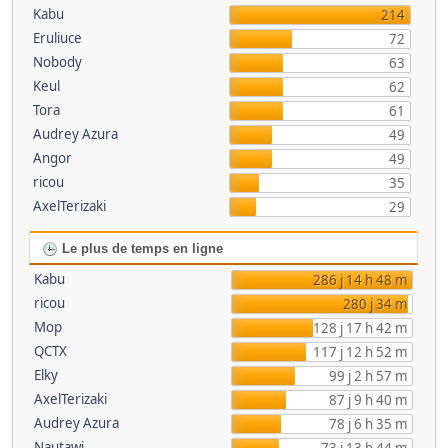
Kabu
214
Eruliuce
72
Nobody
63
Keul
62
Tora
61
Audrey Azura
49
Angor
49
ricou
35
AxelTerizaki
29
Le plus de temps en ligne
Kabu
286 j 14 h 48 m
ricou
280 j 34 m
Mop
128 j 17 h 42 m
QCTX
117 j 12 h 52 m
Elky
99 j 2 h 57 m
AxelTerizaki
87 j 9 h 40 m
Audrey Azura
78 j 6 h 35 m
Nautawi