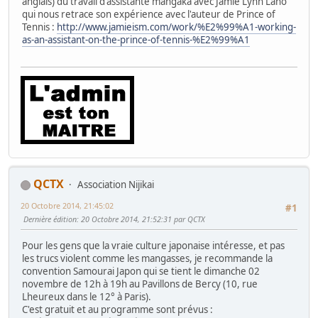
anglais) du travail d'assistante mangaka avec Jamie Lynn Lano
qui nous retrace son expérience avec l'auteur de Prince of
Tennis :
http://www.jamieism.com/work/%E2%99%A1-working-
as-an-assistant-on-the-prince-of-tennis-%E2%99%A1
QCTX
Association Nijikai
20 Octobre 2014, 21:45:02
#1
Dernière édition
: 20 Octobre 2014, 21:52:31 par QCTX
Pour les gens que la vraie culture japonaise intéresse, et pas
les trucs violent comme les mangasses, je recommande la
convention Samourai Japon qui se tient le dimanche 02
novembre de 12h à 19h au Pavillons de Bercy (10, rue
Lheureux dans le 12° à Paris).
C'est gratuit et au programme sont prévus :