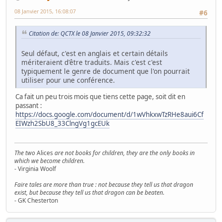
08 Janvier 2015, 16:08:07
#6
Citation de: QCTX le 08 Janvier 2015, 09:32:32
Seul défaut, c'est en anglais et certain détails
mériteraient d'être traduits. Mais c'est c'est
typiquement le genre de document que l'on pourrait
utiliser pour une conférence.
Ca fait un peu trois mois que tiens cette page, soit dit en
passant :
https://docs.google.com/document/d/1wVhkxwTzRHe8aui6Cf
EIWzh2SbU8_33ClngVg1gcEUk
The two
Alices
are not books for children, they are the only books in
which we become children.
- Virginia Woolf
Faire tales are more than true : not because they tell us that dragon
exist, but because they tell us that dragon can be beaten.
- GK Chesterton