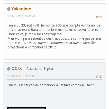
Yokanime
10 Mars 2015, 19:02:47
#12
J'en ai vu 33, soit 47%. Je monte à 35 si je compte Ashita no Joe
et Versailles no Bara donc j'ai lu le manga mais pas vu l'anime.
Donc ça va, je m'en sors pas trop mal.
Mais woh, j'ai vraiment vu des trucs obscurs comme pas permis
genre le
1001 Nuits
,
Kujira
ou
l'Araignée et la Tulipe
. Merci les
projections à Pompidou de 2012.
QCTX
Association Nijikai
10 Mars 2015, 19:26:03
#13
Quelqu'un est cap de demander à Catsuka combien il fait ?