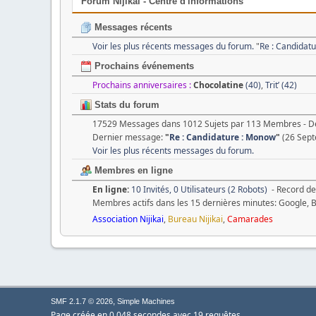
Forum Nijikai - Centre d'informations
Messages récents
Voir les plus récents messages du forum.
"
Re : Candidat
Prochains événements
Prochains anniversaires :
Chocolatine
(40)
,
Trit’ (42)
Stats du forum
17529 Messages dans 1012 Sujets par 113 Membres - 
Dernier message:
"
Re : Candidature : Monow
"
(26 Sept
Voir les plus récents messages du forum.
Membres en ligne
En ligne:
10 Invités, 0 Utilisateurs (2 Robots)
- Record de
Membres actifs dans les 15 dernières minutes: Google, 
Association Nijikai
,
Bureau Nijikai
,
Camarades
,
SMF 2.1.7 © 2026
Simple Machines
Page créée en 0.048 secondes avec 19 requêtes.