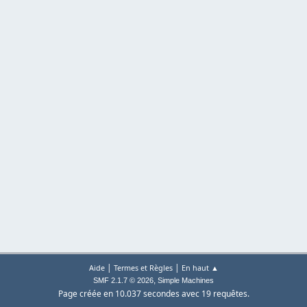
|
|
Aide
Termes et Règles
En haut ▲
,
SMF 2.1.7 © 2026
Simple Machines
Page créée en 10.037 secondes avec 19 requêtes.