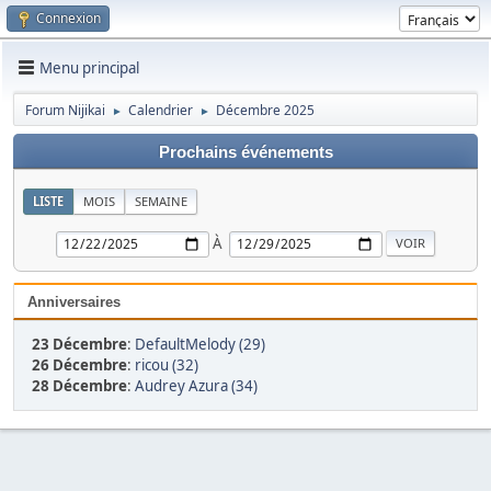
Connexion
Menu principal
Forum Nijikai
Calendrier
Décembre 2025
►
►
Prochains événements
LISTE
MOIS
SEMAINE
À
Anniversaires
23 Décembre
:
DefaultMelody (29)
26 Décembre
:
ricou (32)
28 Décembre
:
Audrey Azura (34)