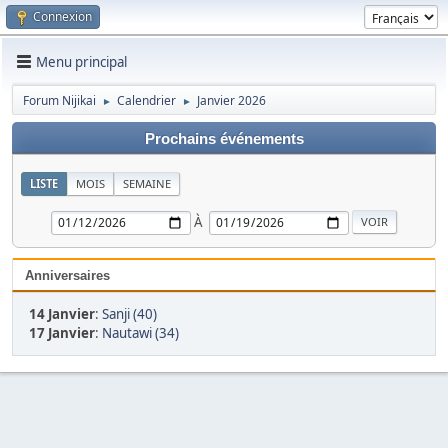
Connexion
Menu principal
Forum Nijikai
Calendrier
Janvier 2026
►
►
Prochains événements
LISTE
MOIS
SEMAINE
À
Anniversaires
14 Janvier
:
Sanji (40)
17 Janvier
:
Nautawi (34)