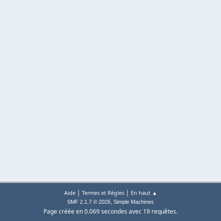
|
|
Aide
Termes et Règles
En haut ▲
,
SMF 2.1.7 © 2026
Simple Machines
Page créée en 0.069 secondes avec 19 requêtes.