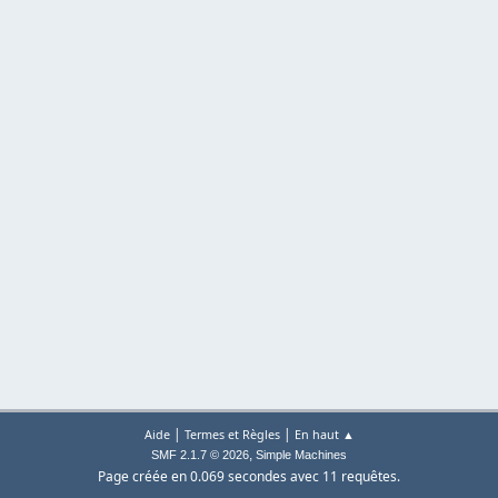
|
|
Aide
Termes et Règles
En haut ▲
,
SMF 2.1.7 © 2026
Simple Machines
Page créée en 0.069 secondes avec 11 requêtes.