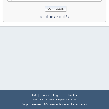
Mot de passe oublié ?
|
|
Aide
Termes et Règles
En haut ▲
,
SMF 2.1.7 © 2026
Simple Machines
Page créée en 0.046 secondes avec 15 requêtes.