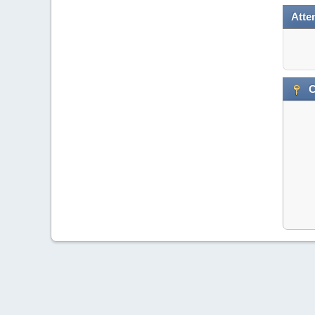
Atten
C