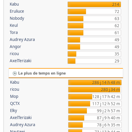
Kabu
214
Eruliuce
72
Nobody
63
Keul
62
Tora
61
Audrey Azura
49
Angor
49
ricou
35
AxelTerizaki
29
Le plus de temps en ligne
Kabu
286 j 14 h 48 m
ricou
280 j 34 m
Mop
128 j 17 h 42 m
QCTX
117 j 12 h 52 m
Elky
99 j 2 h 57 m
AxelTerizaki
87 j 9 h 40 m
Audrey Azura
78 j 6 h 35 m
Nautawi