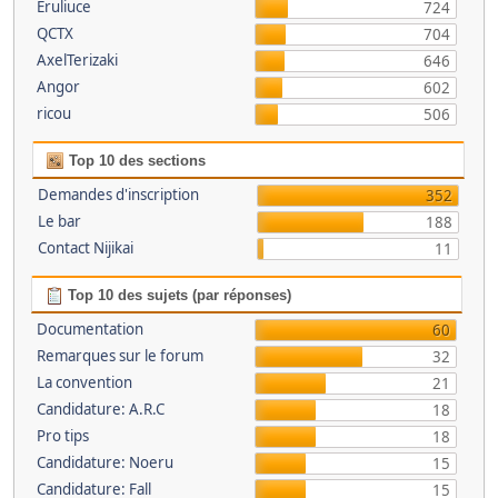
Eruliuce
724
QCTX
704
AxelTerizaki
646
Angor
602
ricou
506
Top 10 des sections
Demandes d'inscription
352
Le bar
188
Contact Nijikai
11
Top 10 des sujets (par réponses)
Documentation
60
Remarques sur le forum
32
La convention
21
Candidature: A.R.C
18
Pro tips
18
Candidature: Noeru
15
Candidature: Fall
15