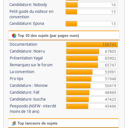
Candidature: Nobody
14
Petit guide du visiteur en
13
convention
Candidature: Epona
13
Top 10 des sujets (par pages vues)
Documentation
106731
Candidature: Noeru
67805
Présentation Yagal
65902
Remarques sur le forum
65747
La convention
53991
Pro tips
51948
Candidature : Monow
50419
Candidature: Fall
48469
Candidature: kuccha
47425
Peepoodo (NSFW - interdit
45496
moins de 18 ans)
Top lanceurs de sujets