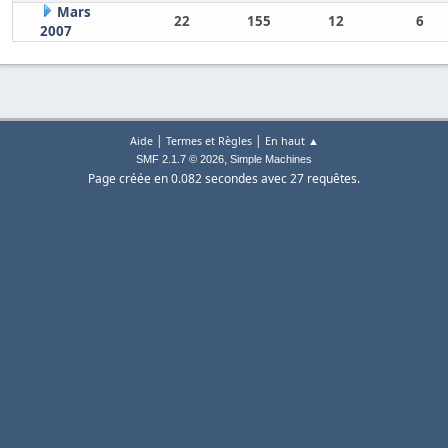
Mars
22
155
12
6
2007
|
|
Aide
Termes et Règles
En haut ▲
,
SMF 2.1.7 © 2026
Simple Machines
Page créée en 0.082 secondes avec 27 requêtes.