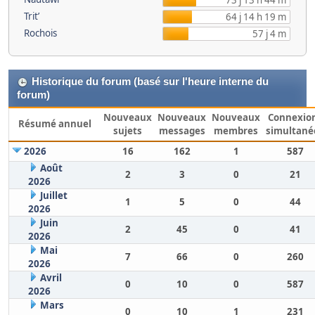
73 j 13 h 44 m
Trit’
64 j 14 h 19 m
Rochois
57 j 4 m
Historique du forum (basé sur l'heure interne du
forum)
Nouveaux
Nouveaux
Nouveaux
Connexio
Résumé annuel
sujets
messages
membres
simultané
2026
16
162
1
587
Août
2
3
0
21
2026
Juillet
1
5
0
44
2026
Juin
2
45
0
41
2026
Mai
7
66
0
260
2026
Avril
0
10
0
587
2026
Mars
0
10
1
231