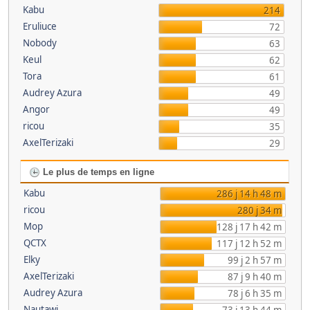
Kabu
214
Eruliuce
72
Nobody
63
Keul
62
Tora
61
Audrey Azura
49
Angor
49
ricou
35
AxelTerizaki
29
Le plus de temps en ligne
Kabu
286 j 14 h 48 m
ricou
280 j 34 m
Mop
128 j 17 h 42 m
QCTX
117 j 12 h 52 m
Elky
99 j 2 h 57 m
AxelTerizaki
87 j 9 h 40 m
Audrey Azura
78 j 6 h 35 m
Nautawi