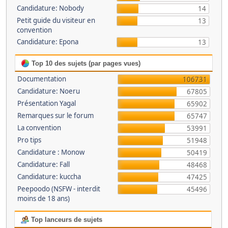
Candidature: Nobody
14
Petit guide du visiteur en
13
convention
Candidature: Epona
13
Top 10 des sujets (par pages vues)
Documentation
106731
Candidature: Noeru
67805
Présentation Yagal
65902
Remarques sur le forum
65747
La convention
53991
Pro tips
51948
Candidature : Monow
50419
Candidature: Fall
48468
Candidature: kuccha
47425
Peepoodo (NSFW - interdit
45496
moins de 18 ans)
Top lanceurs de sujets