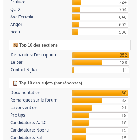
Eruliuce
724
QCTX
704
AxelTerizaki
646
Angor
602
ricou
506
Top 10 des sections
Demandes d'inscription
352
Le bar
188
Contact Nijikai
11
Top 10 des sujets (par réponses)
Documentation
60
Remarques sur le forum
32
La convention
21
Pro tips
18
Candidature: A.R.C
18
Candidature: Noeru
15
Candidature: Fall
15