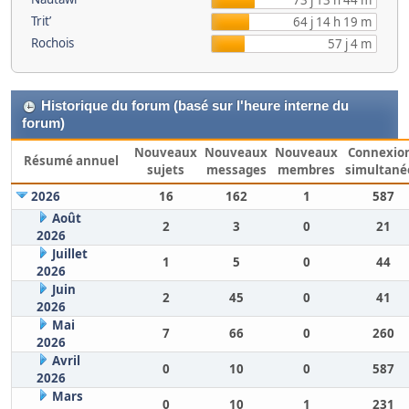
73 j 13 h 44 m
Trit’
64 j 14 h 19 m
Rochois
57 j 4 m
Historique du forum (basé sur l'heure interne du
forum)
Nouveaux
Nouveaux
Nouveaux
Connexio
Résumé annuel
sujets
messages
membres
simultané
2026
16
162
1
587
Août
2
3
0
21
2026
Juillet
1
5
0
44
2026
Juin
2
45
0
41
2026
Mai
7
66
0
260
2026
Avril
0
10
0
587
2026
Mars
0
10
1
231