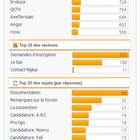
Eruliuce
724
QCTX
704
AxelTerizaki
646
Angor
602
ricou
506
Top 10 des sections
Demandes d'inscription
352
Le bar
188
Contact Nijikai
11
Top 10 des sujets (par réponses)
Documentation
60
Remarques sur le forum
32
La convention
21
Candidature: A.R.C
18
Pro tips
18
Candidature: Noeru
15
Candidature: Fall
15