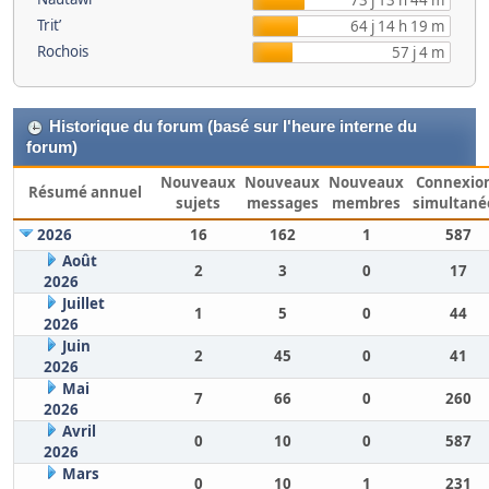
73 j 13 h 44 m
Trit’
64 j 14 h 19 m
Rochois
57 j 4 m
Historique du forum (basé sur l'heure interne du
forum)
Nouveaux
Nouveaux
Nouveaux
Connexio
Résumé annuel
sujets
messages
membres
simultané
2026
16
162
1
587
Août
2
3
0
17
2026
Juillet
1
5
0
44
2026
Juin
2
45
0
41
2026
Mai
7
66
0
260
2026
Avril
0
10
0
587
2026
Mars
0
10
1
231