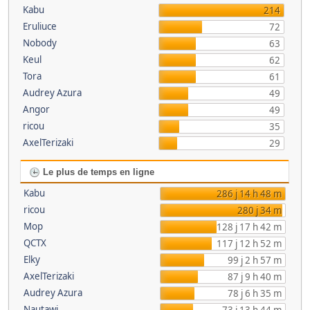
Kabu
214
Eruliuce
72
Nobody
63
Keul
62
Tora
61
Audrey Azura
49
Angor
49
ricou
35
AxelTerizaki
29
Le plus de temps en ligne
Kabu
286 j 14 h 48 m
ricou
280 j 34 m
Mop
128 j 17 h 42 m
QCTX
117 j 12 h 52 m
Elky
99 j 2 h 57 m
AxelTerizaki
87 j 9 h 40 m
Audrey Azura
78 j 6 h 35 m
Nautawi