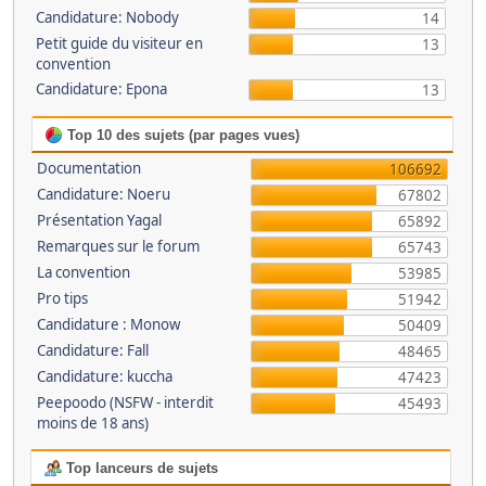
Candidature: Nobody
14
Petit guide du visiteur en
13
convention
Candidature: Epona
13
Top 10 des sujets (par pages vues)
Documentation
106692
Candidature: Noeru
67802
Présentation Yagal
65892
Remarques sur le forum
65743
La convention
53985
Pro tips
51942
Candidature : Monow
50409
Candidature: Fall
48465
Candidature: kuccha
47423
Peepoodo (NSFW - interdit
45493
moins de 18 ans)
Top lanceurs de sujets