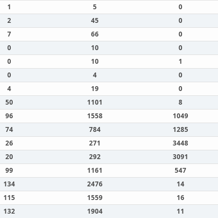
1
5
0
2
45
0
7
66
0
0
10
0
0
10
1
0
4
0
4
19
0
50
1101
8
96
1558
1049
74
784
1285
26
271
3448
20
292
3091
99
1161
547
134
2476
14
115
1559
16
132
1904
11