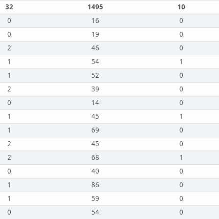
32
1495
10
0
16
0
0
19
0
2
46
0
1
54
1
1
52
0
2
39
0
0
14
0
1
45
1
1
69
0
2
45
0
2
68
1
0
40
0
1
86
0
1
59
0
0
54
0