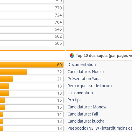
799
770
724
704
646
602
506
Top 10 des sujets (par pages v
Documentation
60
Candidature: Noeru
32
Présentation Yagal
21
Remarques sur le forum
18
La convention
18
Pro tips
15
Candidature : Monow
15
Candidature: Fall
14
Candidature: kuccha
13
Peepoodo (NSFW - interdit moins de
13