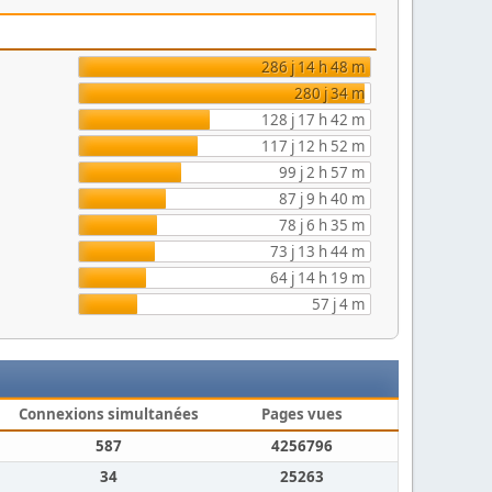
286 j 14 h 48 m
280 j 34 m
128 j 17 h 42 m
117 j 12 h 52 m
99 j 2 h 57 m
87 j 9 h 40 m
78 j 6 h 35 m
73 j 13 h 44 m
64 j 14 h 19 m
57 j 4 m
Connexions simultanées
Pages vues
587
4256796
34
25263