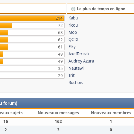
Le plus de temps en ligne
Kabu
214
ricou
72
Mop
63
QCTX
62
Elky
61
AxelTerizaki
49
Audrey Azura
49
Nautawi
35
Trit’
29
Rochois
du forum)
eaux sujets
Nouveaux messages
Nouveaux membres
16
162
1
2
3
0