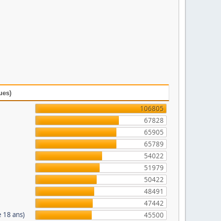
ues)
106805
67828
65905
65789
54022
51979
50422
48491
47442
 18 ans)
45500