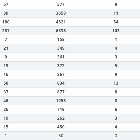
57
577
9
89
3658
11
180
4521
54
287
6338
103
7
158
1
21
349
4
9
361
3
19
372
5
16
267
9
50
834
13
37
877
8
46
1253
8
26
719
6
19
262
3
15
450
4
1
30
0