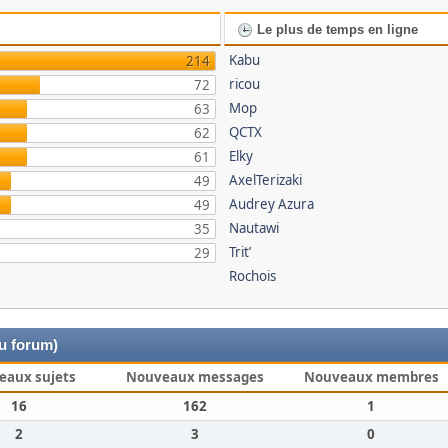
Le plus de temps en ligne
Kabu
214
ricou
72
Mop
63
QCTX
62
Elky
61
AxelTerizaki
49
Audrey Azura
49
Nautawi
35
Trit’
29
Rochois
du forum)
eaux sujets
Nouveaux messages
Nouveaux membres
16
162
1
2
3
0