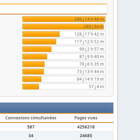
286 j 14 h 48 m
280 j 34 m
128 j 17 h 42 m
117 j 12 h 52 m
99 j 2 h 57 m
87 j 9 h 40 m
78 j 6 h 35 m
73 j 13 h 44 m
64 j 14 h 19 m
57 j 4 m
Connexions simultanées
Pages vues
587
4256218
34
24685