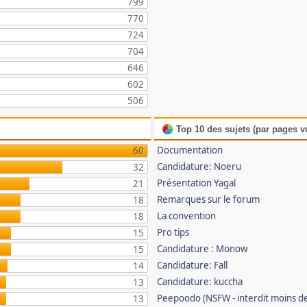
799
770
724
704
646
602
506
Top 10 des sujets (par pages v
Documentation
60
Candidature: Noeru
32
Présentation Yagal
21
Remarques sur le forum
18
La convention
18
Pro tips
15
Candidature : Monow
15
Candidature: Fall
14
Candidature: kuccha
13
Peepoodo (NSFW - interdit moins de
13