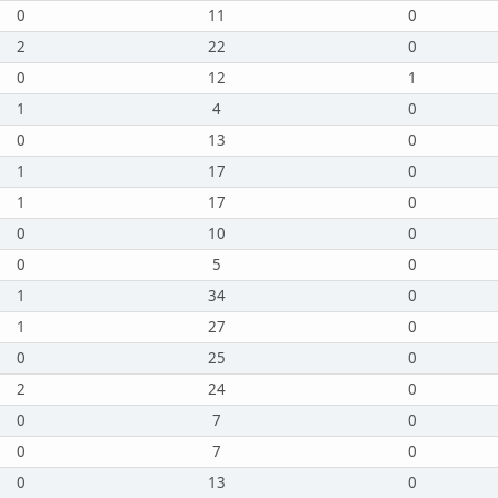
0
11
0
2
22
0
0
12
1
1
4
0
0
13
0
1
17
0
1
17
0
0
10
0
0
5
0
1
34
0
1
27
0
0
25
0
2
24
0
0
7
0
0
7
0
0
13
0