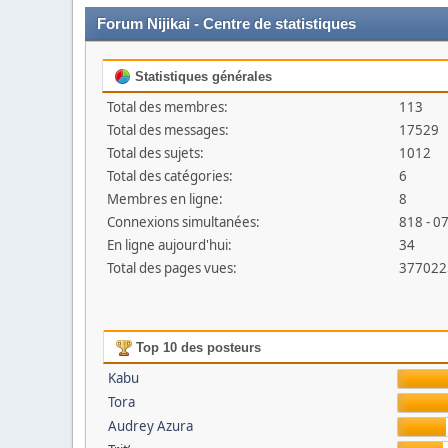
Forum Nijikai - Centre de statistiques
Statistiques générales
Total des membres:
113
Total des messages:
17529
Total des sujets:
1012
Total des catégories:
6
Membres en ligne:
8
Connexions simultanées:
818 - 0
En ligne aujourd'hui:
34
Total des pages vues:
377022
Top 10 des posteurs
Kabu
Tora
Audrey Azura