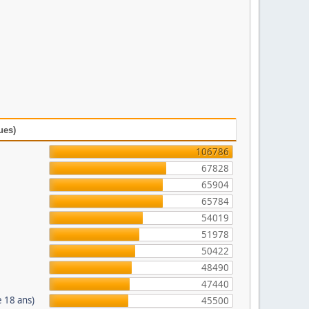
ues)
106786
67828
65904
65784
54019
51978
50422
48490
47440
 18 ans)
45500