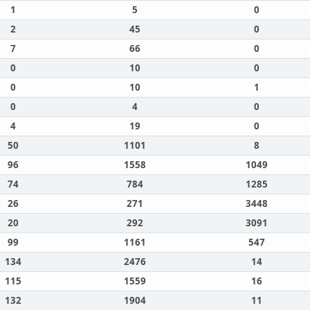
1
5
0
2
45
0
7
66
0
0
10
0
0
10
1
0
4
0
4
19
0
50
1101
8
96
1558
1049
74
784
1285
26
271
3448
20
292
3091
99
1161
547
134
2476
14
115
1559
16
132
1904
11