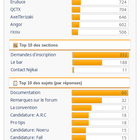
Eruliuce
724
QCTX
704
AxelTerizaki
646
Angor
602
ricou
506
Top 10 des sections
Demandes d'inscription
352
Le bar
188
Contact Nijikai
11
Top 10 des sujets (par réponses)
Documentation
60
Remarques sur le forum
32
La convention
21
Candidature: A.R.C
18
Pro tips
18
Candidature: Noeru
15
Candidature: Fall
15