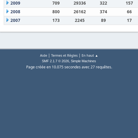
2009
709
29336
322
157
2008
800
26162
374
66
2007
173
2245
89
17
|
|
Aide
Termes et Règles
En haut ▲
,
SMF 2.1.7 © 2026
Simple Machines
Page créée en 10.075 secondes avec 27 requêtes.