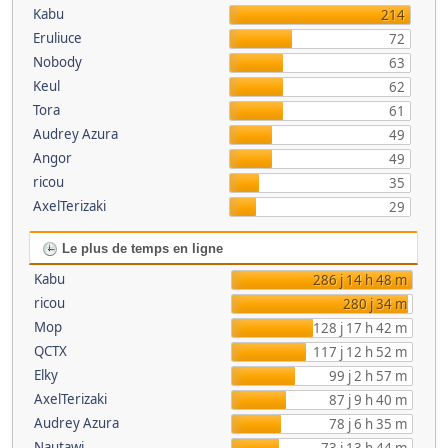
Kabu
214
Eruliuce
72
Nobody
63
Keul
62
Tora
61
Audrey Azura
49
Angor
49
ricou
35
AxelTerizaki
29
Le plus de temps en ligne
Kabu
286 j 14 h 48 m
ricou
280 j 34 m
Mop
128 j 17 h 42 m
QCTX
117 j 12 h 52 m
Elky
99 j 2 h 57 m
AxelTerizaki
87 j 9 h 40 m
Audrey Azura
78 j 6 h 35 m
Nautawi