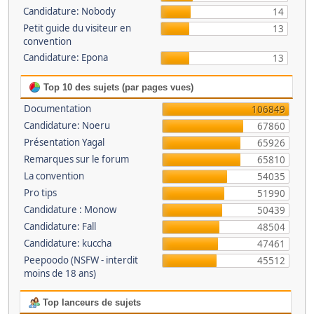
Candidature: Nobody
14
Petit guide du visiteur en
13
convention
Candidature: Epona
13
Top 10 des sujets (par pages vues)
Documentation
106849
Candidature: Noeru
67860
Présentation Yagal
65926
Remarques sur le forum
65810
La convention
54035
Pro tips
51990
Candidature : Monow
50439
Candidature: Fall
48504
Candidature: kuccha
47461
Peepoodo (NSFW - interdit
45512
moins de 18 ans)
Top lanceurs de sujets