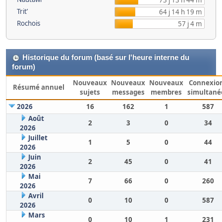
73 j 13 h 44 m
Trit’
64 j 14 h 19 m
Rochois
57 j 4 m
Historique du forum (basé sur l'heure interne du
forum)
Nouveaux
Nouveaux
Nouveaux
Connexio
Résumé annuel
sujets
messages
membres
simultané
2026
16
162
1
587
Août
2
3
0
34
2026
Juillet
1
5
0
44
2026
Juin
2
45
0
41
2026
Mai
7
66
0
260
2026
Avril
0
10
0
587
2026
Mars
0
10
1
231