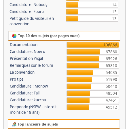
Candidature: Nobody
14
Candidature: Epona
13
Petit guide du visiteur en
13
convention
Top 10 des sujets (par pages vues)
Documentation
106866
Candidature: Noeru
67860
Présentation Yagal
65926
Remarques sur le forum
65810
La convention
54035
Pro tips
51990
Candidature : Monow
50440
Candidature: Fall
48504
Candidature: kuccha
47461
Peepoodo (NSFW - interdit
45512
moins de 18 ans)
Top lanceurs de sujets