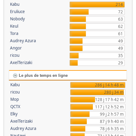
Kabu
214
Eruliuce
72
Nobody
63
Keul
62
Tora
61
Audrey Azura
49
Angor
49
ricou
35
AxelTerizaki
29
Le plus de temps en ligne
Kabu
286 j 14 h 48 m
ricou
280 j 34 m
Mop
128 j 17 h 42 m
QCTX
117 j 12 h 52 m
Elky
99 j 2 h 57 m
AxelTerizaki
87 j 9 h 40 m
Audrey Azura
78 j 6 h 35 m
Nautawi