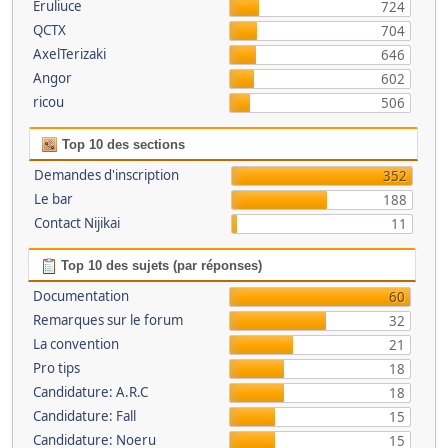
Eruliuce
724
QCTX
704
AxelTerizaki
646
Angor
602
ricou
506
Top 10 des sections
Demandes d'inscription
352
Le bar
188
Contact Nijikai
11
Top 10 des sujets (par réponses)
Documentation
60
Remarques sur le forum
32
La convention
21
Pro tips
18
Candidature: A.R.C
18
Candidature: Fall
15
Candidature: Noeru
15