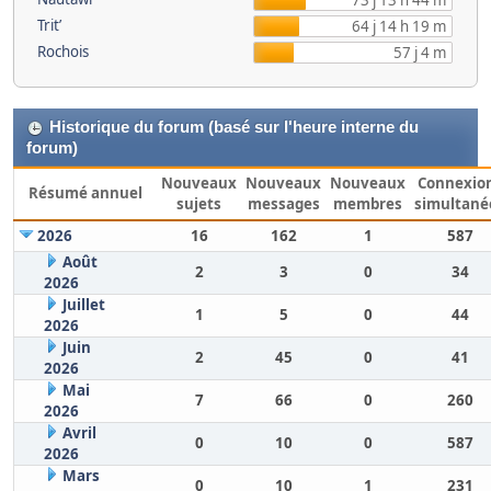
73 j 13 h 44 m
Trit’
64 j 14 h 19 m
Rochois
57 j 4 m
Historique du forum (basé sur l'heure interne du
forum)
Nouveaux
Nouveaux
Nouveaux
Connexio
Résumé annuel
sujets
messages
membres
simultané
2026
16
162
1
587
Août
2
3
0
34
2026
Juillet
1
5
0
44
2026
Juin
2
45
0
41
2026
Mai
7
66
0
260
2026
Avril
0
10
0
587
2026
Mars
0
10
1
231