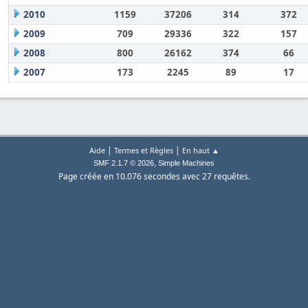
2010
1159
37206
314
372
2009
709
29336
322
157
2008
800
26162
374
66
2007
173
2245
89
17
|
|
Aide
Termes et Règles
En haut ▲
,
SMF 2.1.7 © 2026
Simple Machines
Page créée en 10.076 secondes avec 27 requêtes.