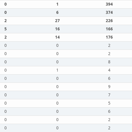
0
1
394
0
6
374
2
27
226
5
16
166
2
14
176
0
0
2
0
0
2
0
0
8
0
1
4
0
0
6
0
0
9
0
0
7
0
0
5
0
0
6
0
0
2
0
0
2