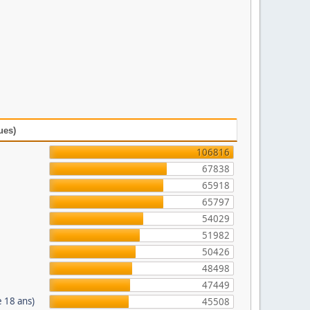
ues)
106816
67838
65918
65797
54029
51982
50426
48498
47449
 18 ans)
45508