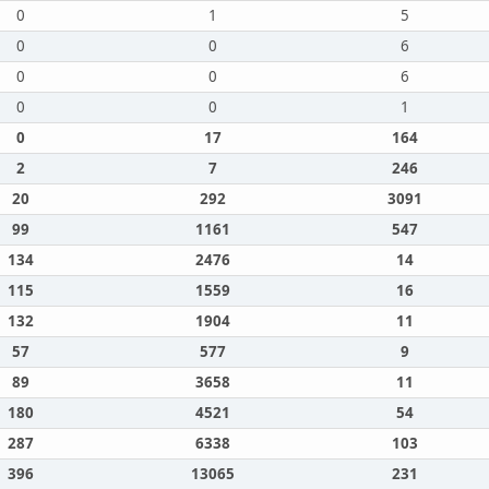
0
1
5
0
0
6
0
0
6
0
0
1
0
17
164
2
7
246
20
292
3091
99
1161
547
134
2476
14
115
1559
16
132
1904
11
57
577
9
89
3658
11
180
4521
54
287
6338
103
396
13065
231