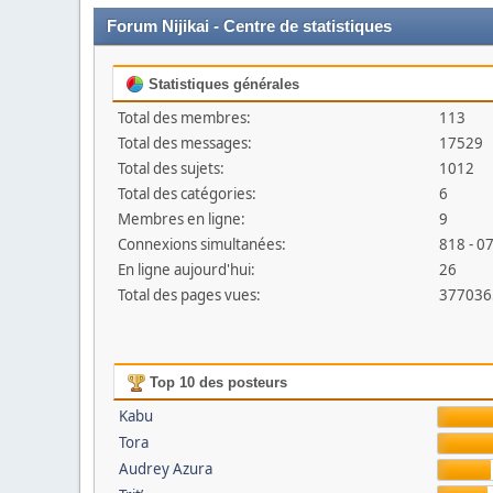
Forum Nijikai - Centre de statistiques
Statistiques générales
Total des membres:
113
Total des messages:
17529
Total des sujets:
1012
Total des catégories:
6
Membres en ligne:
9
Connexions simultanées:
818 - 0
En ligne aujourd'hui:
26
Total des pages vues:
377036
Top 10 des posteurs
Kabu
Tora
Audrey Azura