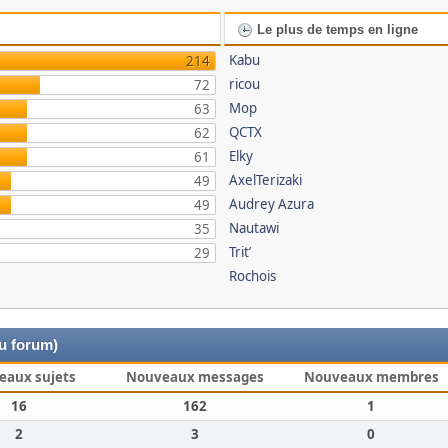
Le plus de temps en ligne
Kabu
214
ricou
72
Mop
63
QCTX
62
Elky
61
AxelTerizaki
49
Audrey Azura
49
Nautawi
35
Trit’
29
Rochois
du forum)
eaux sujets
Nouveaux messages
Nouveaux membres
16
162
1
2
3
0