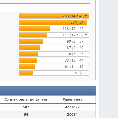
286 j 14 h 48 m
280 j 34 m
128 j 17 h 42 m
117 j 12 h 52 m
99 j 2 h 57 m
87 j 9 h 40 m
78 j 6 h 35 m
73 j 13 h 44 m
64 j 14 h 19 m
57 j 4 m
Connexions simultanées
Pages vues
587
4257627
34
26094