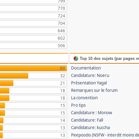
799
770
724
704
646
602
506
Top 10 des sujets (par pages v
Documentation
60
Candidature: Noeru
32
Présentation Yagal
21
Remarques sur le forum
18
La convention
18
Pro tips
15
Candidature : Monow
15
Candidature: Fall
14
Candidature: kuccha
13
Peepoodo (NSFW - interdit moins de
13