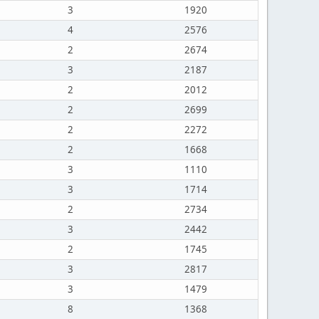
3
1920
4
2576
2
2674
3
2187
2
2012
2
2699
2
2272
2
1668
3
1110
3
1714
2
2734
3
2442
2
1745
3
2817
3
1479
8
1368