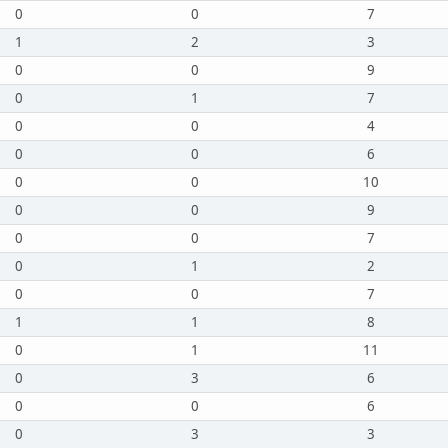
0
0
7
1
2
3
0
0
9
0
1
7
0
0
4
0
0
6
0
0
10
0
0
9
0
0
7
0
1
2
0
0
7
1
1
8
0
1
11
0
3
6
0
0
6
0
3
3