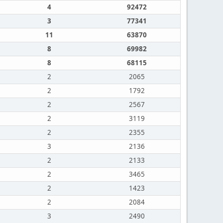
4
92472
3
77341
11
63870
8
69982
8
68115
2
2065
2
1792
2
2567
2
3119
2
2355
3
2136
2
2133
2
3465
2
1423
2
2084
3
2490