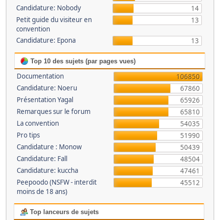
Candidature: Nobody
14
Petit guide du visiteur en
13
convention
Candidature: Epona
13
Top 10 des sujets (par pages vues)
Documentation
106850
Candidature: Noeru
67860
Présentation Yagal
65926
Remarques sur le forum
65810
La convention
54035
Pro tips
51990
Candidature : Monow
50439
Candidature: Fall
48504
Candidature: kuccha
47461
Peepoodo (NSFW - interdit
45512
moins de 18 ans)
Top lanceurs de sujets