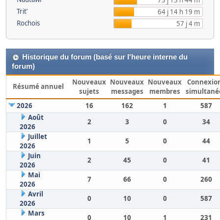
73 j 13 h 44 m
Trit’
64 j 14 h 19 m
Rochois
57 j 4 m
Historique du forum (basé sur l'heure interne du
forum)
Nouveaux
Nouveaux
Nouveaux
Connexio
Résumé annuel
sujets
messages
membres
simultané
2026
16
162
1
587
Août
2
3
0
34
2026
Juillet
1
5
0
44
2026
Juin
2
45
0
41
2026
Mai
7
66
0
260
2026
Avril
0
10
0
587
2026
Mars
0
10
1
231