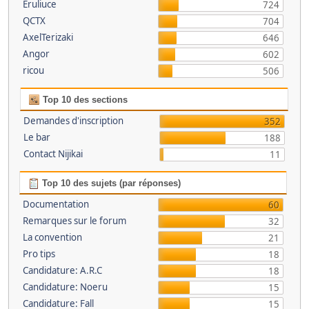
Eruliuce
724
QCTX
704
AxelTerizaki
646
Angor
602
ricou
506
Top 10 des sections
Demandes d'inscription
352
Le bar
188
Contact Nijikai
11
Top 10 des sujets (par réponses)
Documentation
60
Remarques sur le forum
32
La convention
21
Pro tips
18
Candidature: A.R.C
18
Candidature: Noeru
15
Candidature: Fall
15