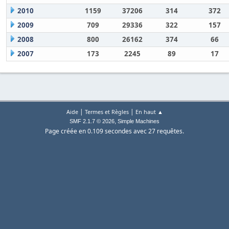
2010
1159
37206
314
372
2009
709
29336
322
157
2008
800
26162
374
66
2007
173
2245
89
17
|
|
Aide
Termes et Règles
En haut ▲
,
SMF 2.1.7 © 2026
Simple Machines
Page créée en 0.109 secondes avec 27 requêtes.