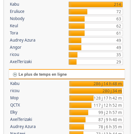
Kabu
214
Eruliuce
72
Nobody
63
Keul
62
Tora
61
Audrey Azura
49
Angor
49
ricou
35
AxelTerizaki
29
Le plus de temps en ligne
Kabu
286 j 14 h 48 m
ricou
280 j 34 m
Mop
128 j 17 h 42 m
QCTX
117 j 12 h 52 m
Elky
99 j 2 h 57 m
AxelTerizaki
87 j 9 h 40 m
Audrey Azura
78 j 6 h 35 m
Nautawi