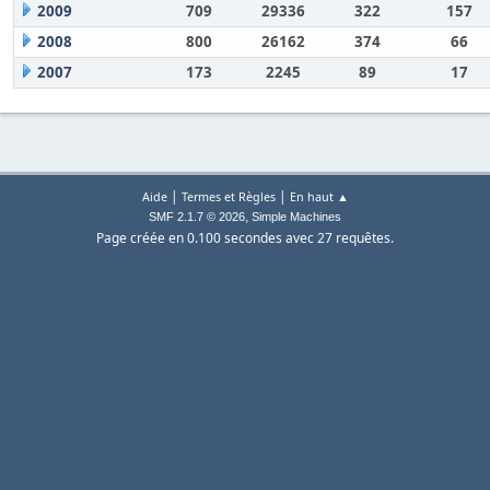
2009
709
29336
322
157
2008
800
26162
374
66
2007
173
2245
89
17
|
|
Aide
Termes et Règles
En haut ▲
,
SMF 2.1.7 © 2026
Simple Machines
Page créée en 0.100 secondes avec 27 requêtes.