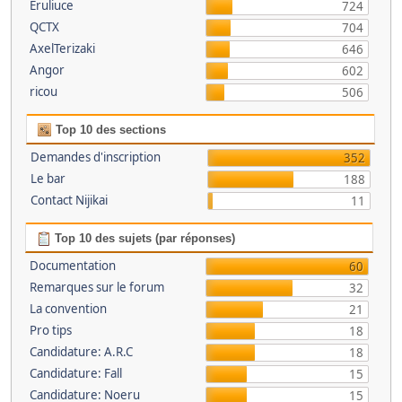
Eruliuce
724
QCTX
704
AxelTerizaki
646
Angor
602
ricou
506
Top 10 des sections
Demandes d'inscription
352
Le bar
188
Contact Nijikai
11
Top 10 des sujets (par réponses)
Documentation
60
Remarques sur le forum
32
La convention
21
Pro tips
18
Candidature: A.R.C
18
Candidature: Fall
15
Candidature: Noeru
15