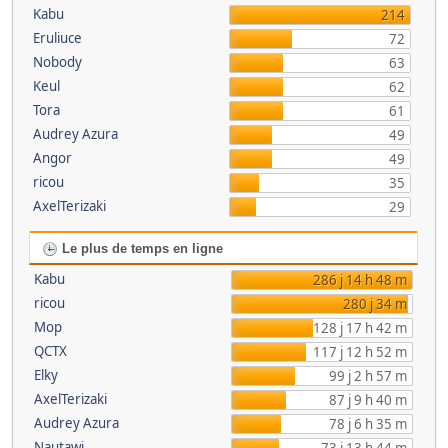
Kabu
214
Eruliuce
72
Nobody
63
Keul
62
Tora
61
Audrey Azura
49
Angor
49
ricou
35
AxelTerizaki
29
Le plus de temps en ligne
Kabu
286 j 14 h 48 m
ricou
280 j 34 m
Mop
128 j 17 h 42 m
QCTX
117 j 12 h 52 m
Elky
99 j 2 h 57 m
AxelTerizaki
87 j 9 h 40 m
Audrey Azura
78 j 6 h 35 m
Nautawi