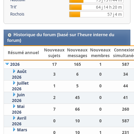
73 j 13 h 44 m
Trit’
64 j 14 h 20 m
Rochois
57 j 4 m
Historique du forum (basé sur l'heure interne du
forum)
Nouveaux
Nouveaux
Nouveaux
Connexio
Résumé annuel
sujets
messages
membres
simultané
2026
17
165
1
587
Août
3
6
0
34
2026
Juillet
1
5
0
44
2026
Juin
2
45
0
41
2026
Mai
7
66
0
260
2026
Avril
0
10
0
587
2026
Mars
0
10
1
231