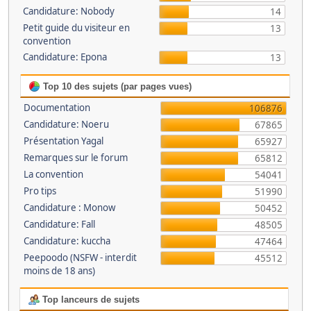
Candidature: Nobody
14
Petit guide du visiteur en
13
convention
Candidature: Epona
13
Top 10 des sujets (par pages vues)
Documentation
106876
Candidature: Noeru
67865
Présentation Yagal
65927
Remarques sur le forum
65812
La convention
54041
Pro tips
51990
Candidature : Monow
50452
Candidature: Fall
48505
Candidature: kuccha
47464
Peepoodo (NSFW - interdit
45512
moins de 18 ans)
Top lanceurs de sujets