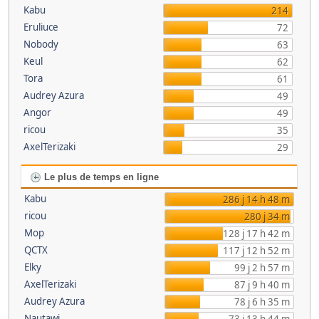
Kabu
214
Eruliuce
72
Nobody
63
Keul
62
Tora
61
Audrey Azura
49
Angor
49
ricou
35
AxelTerizaki
29
Le plus de temps en ligne
Kabu
286 j 14 h 48 m
ricou
280 j 34 m
Mop
128 j 17 h 42 m
QCTX
117 j 12 h 52 m
Elky
99 j 2 h 57 m
AxelTerizaki
87 j 9 h 40 m
Audrey Azura
78 j 6 h 35 m
Nautawi