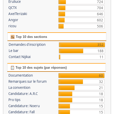
Eruliuce
724
QCTX
704
AxelTerizaki
646
Angor
602
ricou
506
Top 10 des sections
Demandes d'inscription
352
Le bar
188
Contact Nijikai
11
Top 10 des sujets (par réponses)
Documentation
60
Remarques sur le forum
32
La convention
21
Candidature: A.R.C
18
Pro tips
18
Candidature: Noeru
15
Candidature: Fall
15