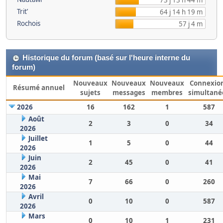
73 j 13 h 44 m
Trit’
64 j 14 h 19 m
Rochois
57 j 4 m
Historique du forum (basé sur l'heure interne du
forum)
Nouveaux
Nouveaux
Nouveaux
Connexio
Résumé annuel
sujets
messages
membres
simultané
2026
16
162
1
587
Août
2
3
0
34
2026
Juillet
1
5
0
44
2026
Juin
2
45
0
41
2026
Mai
7
66
0
260
2026
Avril
0
10
0
587
2026
Mars
0
10
1
231