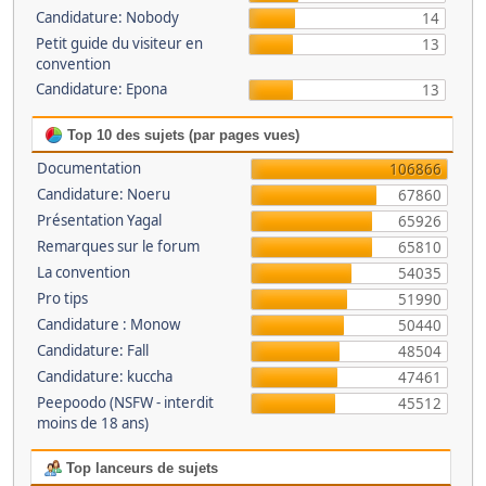
Candidature: Nobody
14
Petit guide du visiteur en
13
convention
Candidature: Epona
13
Top 10 des sujets (par pages vues)
Documentation
106866
Candidature: Noeru
67860
Présentation Yagal
65926
Remarques sur le forum
65810
La convention
54035
Pro tips
51990
Candidature : Monow
50440
Candidature: Fall
48504
Candidature: kuccha
47461
Peepoodo (NSFW - interdit
45512
moins de 18 ans)
Top lanceurs de sujets