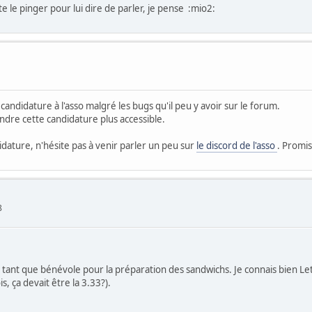
ste le pinger pour lui dire de parler, je pense :mio2:
andidature à l'asso malgré les bugs qu'il peu y avoir sur le forum.
endre cette candidature plus accessible.
idature, n'hésite pas à venir parler un peu sur
le discord de l'asso
. Promis
8
 tant que bénévole pour la préparation des sandwichs. Je connais bien Leth
, ça devait être la 3.33?).