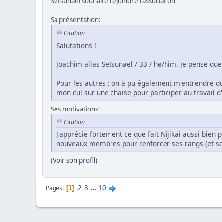
Setsunael souhaite rejoindre l'association
Sa présentation:
Citation
Salutations !
Joachim alias Setsunael / 33 / he/him. Je pense que
Pour les autres : on à pu également m'entrendre du
mon cul sur une chaise pour participer au travail 
Ses motivations:
Citation
J'apprécie fortement ce que fait Nijikai aussi bien
nouveaux membres pour renforcer ses rangs (et sembl
(
Voir son profil
)
2
3
...
10
Pages
1