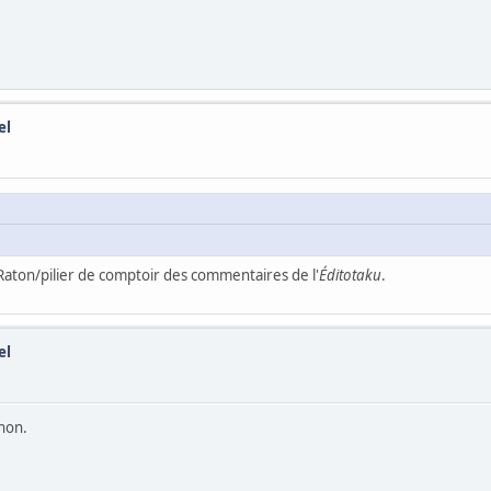
el
Raton/pilier de comptoir des commentaires de l'
Éditotaku
.
el
non.